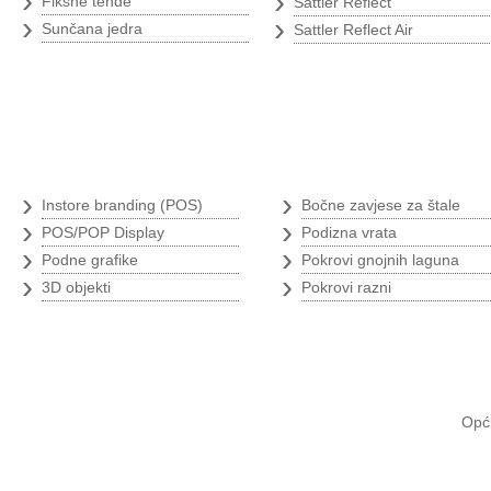
›
›
Fiksne tende
Sattler Reflect
›
›
Sunčana jedra
Sattler Reflect Air
Branding
Poljoprivredni 
›
›
Instore branding (POS)
Bočne zavjese za štale
›
›
POS/POP Display
Podizna vrata
›
›
Podne grafike
Pokrovi gnojnih laguna
›
›
3D objekti
Pokrovi razni
Opći