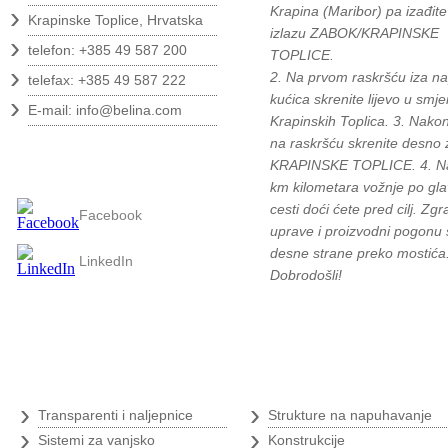
›
Krapina (Maribor) pa izađite
Krapinske Toplice, Hrvatska
izlazu ZABOK/KRAPINSKE
›
telefon: +385 49 587 200
TOPLICE.
›
2. Na prvom raskršću iza na
telefax: +385 49 587 222
›
kućica skrenite lijevo u smje
E-mail:
info@belina.com
Krapinskih Toplica. 3. Nako
na raskršću skrenite desno 
Pratite nas
KRAPINSKE TOPLICE. 4. N
km kilometara vožnje po gla
cesti doći ćete pred cilj. Zg
Facebook
uprave i proizvodni pogonu 
desne strane preko mostića
LinkedIn
Dobrodošli!
Digitalni tisak
›
›
Transparenti i naljepnice
Strukture na napuhavanje
›
›
Sistemi za vanjsko
Konstrukcije