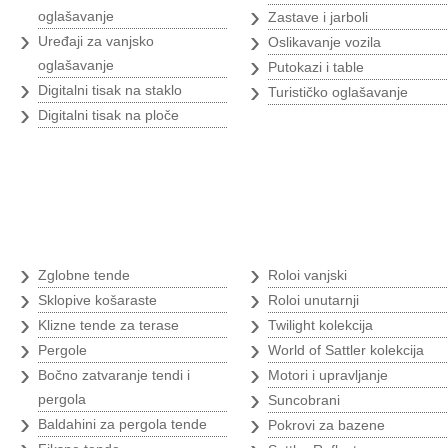
›
oglašavanje
Zastave i jarboli
›
›
Uređaji za vanjsko
Oslikavanje vozila
›
oglašavanje
Putokazi i table
›
›
Digitalni tisak na staklo
Turističko oglašavanje
›
Digitalni tisak na ploče
Tende
›
›
Zglobne tende
Roloi vanjski
›
›
Sklopive košaraste
Roloi unutarnji
›
›
Klizne tende za terase
Twilight kolekcija
›
›
Pergole
World of Sattler kolekcija
›
›
Bočno zatvaranje tendi i
Motori i upravljanje
›
pergola
Suncobrani
›
›
Baldahini za pergola tende
Pokrovi za bazene