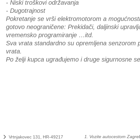
- Niski troškovi održavanja
- Dugotrajnost
Pokretanje se vrši elektromotorom a mogućnosti
gotovo neograničene: Prekidači, daljinski upravlja
vremensko programiranje …itd.
Sva vrata standardno su opremljena senzorom p
vrata.
Po želji kupca ugrađujemo i druge sigurnosne s
Kontakt
Kako do nas?
›
1. Vozite autocestom Zagreb
Vrtnjakovec 131, HR-49217