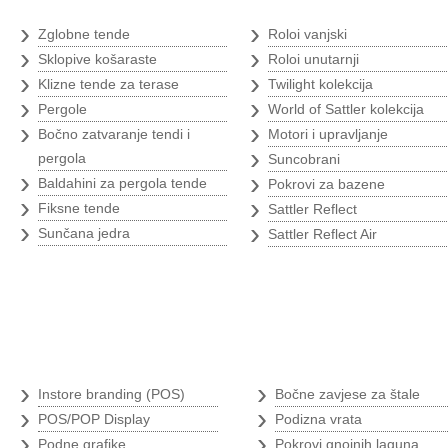
›
›
Zglobne tende
Roloi vanjski
›
›
Sklopive košaraste
Roloi unutarnji
›
›
Klizne tende za terase
Twilight kolekcija
›
›
Pergole
World of Sattler kolekcija
›
›
Bočno zatvaranje tendi i
Motori i upravljanje
›
pergola
Suncobrani
›
›
Baldahini za pergola tende
Pokrovi za bazene
›
›
Fiksne tende
Sattler Reflect
›
›
Sunčana jedra
Sattler Reflect Air
Branding
Poljoprivredni 
›
›
Instore branding (POS)
Bočne zavjese za štale
›
›
POS/POP Display
Podizna vrata
›
›
Podne grafike
Pokrovi gnojnih laguna