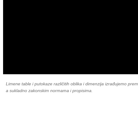
Limene table i putokaze različitih oblika i dimenzija izrađujemo prema
a sukladno zakonskim normama i propisima.