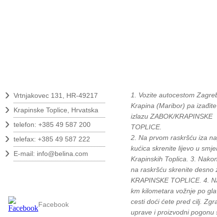
Kontakt
Kako do nas?
›
1. Vozite autocestom Zagreb
Vrtnjakovec 131, HR-49217
›
Krapina (Maribor) pa izađite
Krapinske Toplice, Hrvatska
izlazu ZABOK/KRAPINSKE
›
telefon: +385 49 587 200
TOPLICE.
›
2. Na prvom raskršću iza na
telefax: +385 49 587 222
›
kućica skrenite lijevo u smje
E-mail:
info@belina.com
Krapinskih Toplica. 3. Nako
na raskršću skrenite desno 
Pratite nas
KRAPINSKE TOPLICE. 4. N
km kilometara vožnje po gla
cesti doći ćete pred cilj. Zg
Facebook
uprave i proizvodni pogonu 