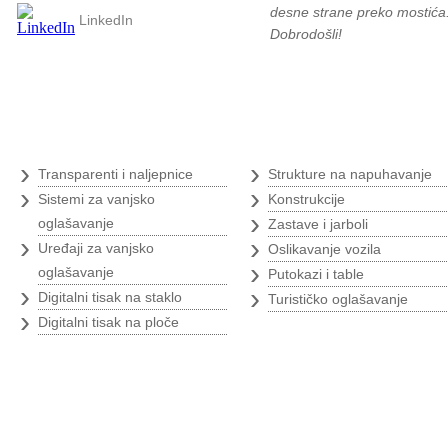
desne strane preko mostića
LinkedIn
Dobrodošli!
Digitalni tisak
›
›
Transparenti i naljepnice
Strukture na napuhavanje
›
›
Sistemi za vanjsko
Konstrukcije
›
oglašavanje
Zastave i jarboli
›
›
Uređaji za vanjsko
Oslikavanje vozila
›
oglašavanje
Putokazi i table
›
›
Digitalni tisak na staklo
Turističko oglašavanje
›
Digitalni tisak na ploče
Tende