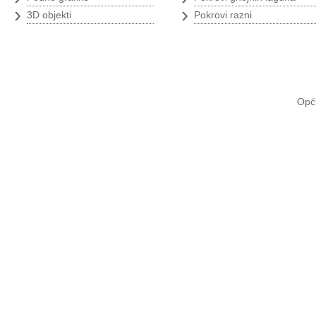
›
›
3D objekti
Pokrovi razni
Opći